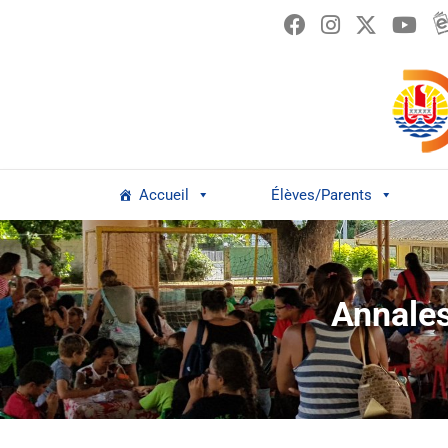
Passer
au
contenu
Accueil
Élèves/Parents
Annale