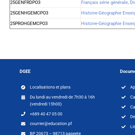
25GENFRDPO3
Français série générale, Di
25GENHGEMCPO3
Histoire-Géographie Ensei
25PROHGEMCPO3
Histoire-Géographie Ensei
DGEE
Docume
Localisations et plans
Ap
Du lundi au vendredi de 7h30 à 16h
Ca
(vendredi 15h00)
Ca
+689 40 47 05 00
De
courrier@education.pf
Li
BP 20673 – 98713 papeete