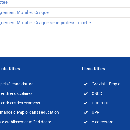
ctée
gnement Moral et Civique
gnement Moral et Civique série professionnelle
nts Utiles
Liens Utiles
pels à candidature
‘Aravihi – Emploi
lendriers scolaires
CNED
lendriers des examens
GREPFOC
mande d’emploi dans l’éducation
UPF
ste établissements 2nd degré
Vice-rectorat