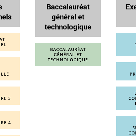
s
Baccalauréat
Ex
nels
général et
technologique
AT
NEL
BACCALAURÉAT
GÉNÉRAL ET
TECHNOLOGIQUE
T
E
ELLE
PR
RE 3
CO
RE 4
S
CO