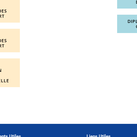
DES
RT
DIP
T
DES
RT
T
N
E
ELLE
nts Utiles
Liens Utiles