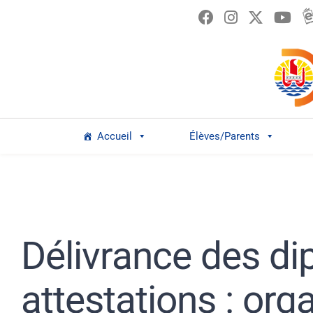
Passer
au
contenu
Accueil
Élèves/Parents
Délivrance des di
attestations : org