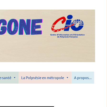
e-santé
La Polynésie en métropole
A propos...