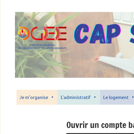
Aller
au
contenu
Je m'organise
L'administratif
Le logement
Ouvrir un compte b