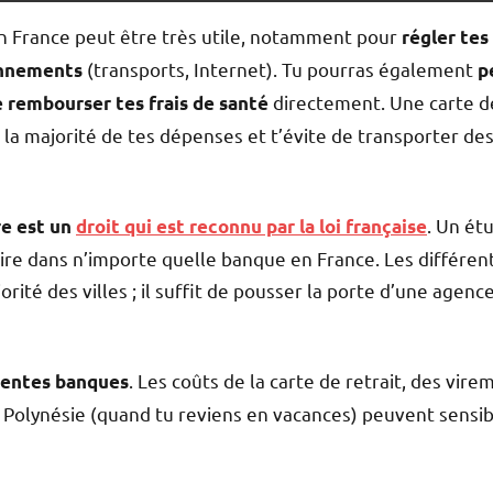
n France peut être très utile, notamment pour
régler tes
(transports, Internet). Tu pourras également
onnements
p
directement. Une carte d
e rembourser tes frais de santé
la majorité de tes dépenses et t’évite de transporter d
. Un ét
e est un
droit qui est reconnu par la loi française
ire dans n’importe quelle banque en France. Les différen
rité des villes ; il suffit de pousser la porte d’une agen
. Les coûts de la carte de retrait, des vire
rentes banques
en Polynésie (quand tu reviens en vacances) peuvent sensi