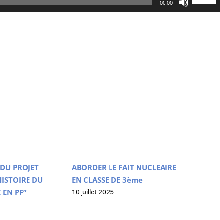
00:00
les
flèches
haut/bas
pour
augment
ou
diminuer
le
volume.
DU PROJET
ABORDER LE FAIT NUCLEAIRE
ISTOIRE DU
EN CLASSE DE 3ème
 EN PF”
10 juillet 2025